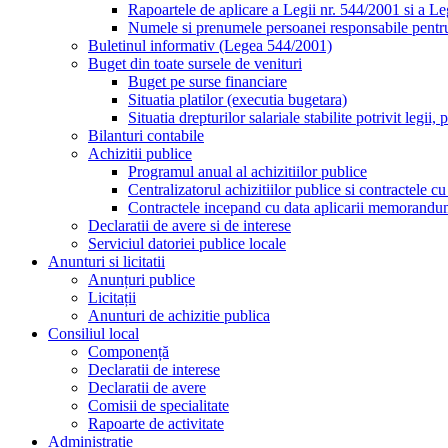
Rapoartele de aplicare a Legii nr. 544/2001 si a L
Numele si prenumele persoanei responsabile pent
Buletinul informativ (Legea 544/2001)
Buget din toate sursele de venituri
Buget pe surse financiare
Situatia platilor (executia bugetara)
Situatia drepturilor salariale stabilite potrivit legi
Bilanturi contabile
Achizitii publice
Programul anual al achizitiilor publice
Centralizatorul achizitiilor publice si contractele 
Contractele incepand cu data aplicarii memorandu
Declaratii de avere si de interese
Serviciul datoriei publice locale
Anunturi si licitatii
Anunțuri publice
Licitații
Anunturi de achizitie publica
Consiliul local
Componență
Declaratii de interese
Declaratii de avere
Comisii de specialitate
Rapoarte de activitate
Administratie