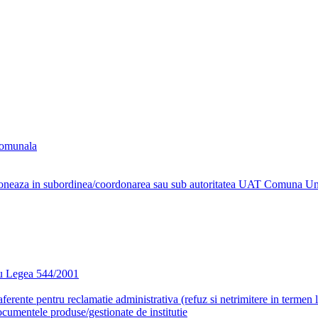
comunala
functioneaza in subordinea/coordonarea sau sub autoritatea UAT Comuna Un
ru Legea 544/2001
aferente pentru reclamatie administrativa (refuz si netrimitere in termen 
ocumentele produse/gestionate de institutie