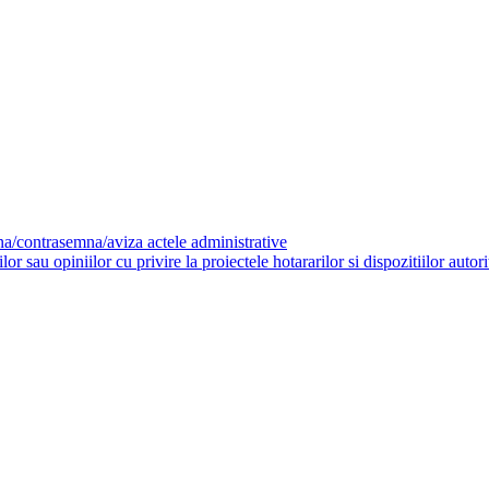
mna/contrasemna/aviza actele administrative
 sau opiniilor cu privire la proiectele hotararilor si dispozitiilor autorit