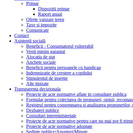
Primar
Dispozitii primar
Raport anual
Oferte vanzare teren
Taxe si impozite
Comunicate
Contact
Asistență socială
Beneficii - Consumatorul vulnerabil
Venit minim garantat
Alocatia de stat
Anchete sociale
Beneficii pentru persoanele cu handicap
Indemnizatie de crestere a copilului
Stimulentul de insertie
Alte tipizate
Transparenta decizionala
Proiecte de acte normative aflate in consultare publica
Formular pentru colectarea de propuneri, opinii, recomand
Registrul pentru consemnarea si analizarea propunerilor, 
Dezbateri publice
Consultari interministeriale
Proiecte de acte normative pentru care nu mai pot fi trimis
Proiecte de acte normative adoptate
Sedinte publice/Anunturi/Minute