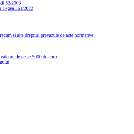
egii 52/2003
ru Legea 361/2022
i, precum si alte drepturi prevazute de acte normative
cu valoare de peste 5000 de euro
mului