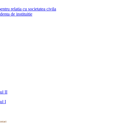
tru relatia cu societatea civila
identa de instituitie
ul II
ul I
ontact