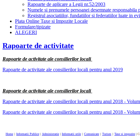
Rapoarte de aplicare a Legii nr.52/2003
Numele si prenumele persoanei desemnate responsabila pen
Registrul asociatiilor, fundatiilor si federatiilor luate in ev
Plata Online Taxe si Impozite Locale
Formulare/tipizate
ALEGERI
Rapoarte de activitate
Rapoarte de activitate ale consilierilor locali
Rapoarte de activitate ale consilierilor locali pentru anul 2019
Rapoarte de activitate ale consilierilor locali
Rapoarte de activitate ale consilierilor locali pentru anul 2018 - Volum
Rapoarte de activitate ale consilierilor locali pentru anul 2018 - Volum
Home
|
Informatii Publice
|
Administratie
|
Informatii utile
|
Comunicate
|
Turism
|
Taxe si impozite
|
C