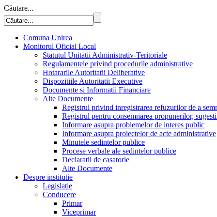
Căutare...
Comuna Unirea
Monitorul Oficial Local
Statutul Unitatii Administrativ-Teritoriale
Regulamentele privind procedurile administrative
Hotararile Autoritatii Deliberative
Dispozitiile Autoritatii Executive
Documente si Informatii Financiare
Alte Documente
Registrul privind inregistrarea refuzurilor de a se
Registrul pentru consemnarea propunerilor, sugestiilor
Informare asupra problemelor de interes public
Informare asupra proiectelor de acte administrative
Minutele sedintelor publice
Procese verbale ale sedintelor publice
Declaratii de casatorie
Alte Documente
Despre institutie
Legislatie
Conducere
Primar
Viceprimar