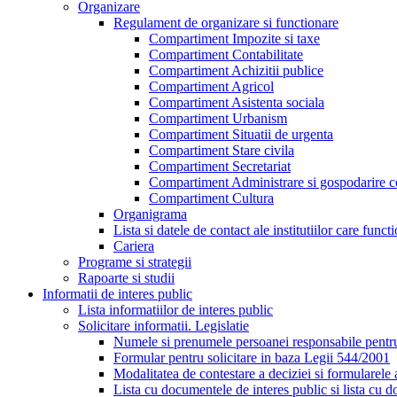
Organizare
Regulament de organizare si functionare
Compartiment Impozite si taxe
Compartiment Contabilitate
Compartiment Achizitii publice
Compartiment Agricol
Compartiment Asistenta sociala
Compartiment Urbanism
Compartiment Situatii de urgenta
Compartiment Stare civila
Compartiment Secretariat
Compartiment Administrare si gospodarire 
Compartiment Cultura
Organigrama
Lista si datele de contact ale institutiilor care 
Cariera
Programe si strategii
Rapoarte si studii
Informatii de interes public
Lista informatiilor de interes public
Solicitare informatii. Legislatie
Numele si prenumele persoanei responsabile pent
Formular pentru solicitare in baza Legii 544/2001
Modalitatea de contestare a deciziei si formularele 
Lista cu documentele de interes public si lista cu d