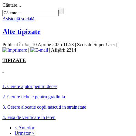
Căutare...
Asistență socială
Alte tipizate
Publicat în Joi, 10 Aprilie 2025 11:53
|
Scris de Super User
|
|
| Afişări: 2314
TIPIZATE
1. Cerere ajutor pentru deces
2. Cerere tichete pentru gradinita
3. Cerere alocatie copii nascuti in strainatate
4. Fisa de verificare in teren
< Anterior
Următor >