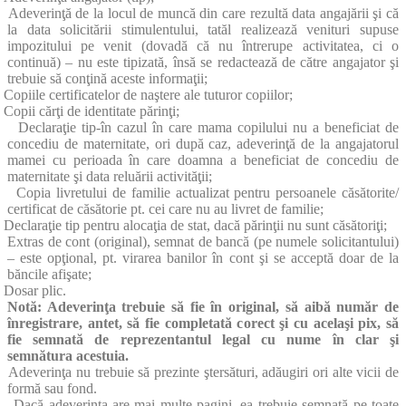
Adeverinţă de la locul de muncă din care rezultă data angajării şi că
la data solicitării stimulentului, tatăl realizează venituri supuse
impozitului pe venit (dovadă că nu întrerupe activitatea, ci o
continuă) – nu este tipizată, însă se redactează de către angajator şi
trebuie să conţină aceste informaţii;
Copiile certificatelor de naştere ale tuturor copiilor;
Copii cărţi de identitate părinţi;
Declaraţie tip-în cazul în care mama copilului nu a beneficiat de
concediu de maternitate, ori după caz, adeverinţă de la angajatorul
mamei cu perioada în care doamna a beneficiat de concediu de
maternitate şi data reluării activităţii;
Copia livretului de familie actualizat pentru persoanele căsătorite/
certificat de căsătorie pt. cei care nu au livret de familie;
Declaraţie tip pentru alocaţia de stat, dacă părinţii nu sunt căsătoriţi;
Extras de cont (original), semnat de bancă (pe numele solicitantului)
– este opţional, pt. virarea banilor în cont şi se acceptă doar de la
băncile afişate;
Dosar plic.
Notă: Adeverinţa trebuie să fie în original, să aibă număr de
înregistrare, antet, să fie completată corect şi cu acelaşi pix, să
fie semnată de reprezentantul legal cu nume în clar şi
semnătura acestuia.
Adeverinţa nu trebuie să prezinte ştersături, adăugiri ori alte vicii de
formă sau fond.
Dacă adeverinţa are mai multe pagini, ea trebuie semnată pe toate