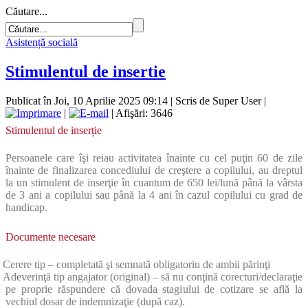
Căutare...
Asistență socială
Stimulentul de insertie
Publicat în Joi, 10 Aprilie 2025 09:14
|
Scris de Super User
|
|
| Afişări: 3646
Stimulentul de inserție
Persoanele care îşi reiau activitatea înainte cu cel puţin 60 de zile
înainte de finalizarea concediului de creştere a copilului, au dreptul
la un stimulent de inserţie în cuantum de 650 lei/lună până la vârsta
de 3 ani a copilului sau până la 4 ani în cazul copilului cu grad de
handicap.
Documente necesare
Cerere tip – completată şi semnată obligatoriu de ambii părinţi
Adeverinţă tip angajator (original) – să nu conţină corecturi/declaraţie
pe proprie răspundere că dovada stagiului de cotizare se află la
vechiul dosar de indemnizaţie (după caz).