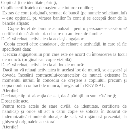
Copii cărţi de identitate părinţi;
Copiile certificatelor de naştere ale tuturor copiilor;
Extras de cont (original), semnat de bancă (pe numele solicitantului)
– este opţional, pt. virarea banilor în cont şi se acceptă doar de la
băncile afişate;
Copie livret de familie actualizat– pentru persoanele căsătorite/
certificat de căsătorie pt. cei care nu au livret de familie
Dacă vă reluaţi activitatea la acelaşi angajator:
Copia cererii către angajator , de reluare a activităţii, în care să fie
specificată data;
Decizia angajatorului prin care este de acord cu întoarcerea la locul
de muncă. (original sau copie vizibilă).
Dacă vă reluaţi activitatea la alt loc de muncă:
Dacă nu vă reluaţi activitatea în acelaşi loc de muncă, se ataşează şi
dovada încetării contractului/contractelor de muncă existente în
momentul intrării în concediu de creştere a copilului, precum şi
copia noului contract de muncă, înregistrat în REVISAL
Atenţie!
Declaraţie tip pt. alocaţia de stat, dacă părinţii nu sunt căsătoriţi;
Dosar plic acte.
Pentru toate actele de stare civilă, de identitate, certificate de
handicap şi orice alt act a cărui copie se solicită în dosarul de
indemnizaţie/ stimulent/ alocaţie de stat, vă rugăm să prezentaţi la
ghişeu şi originalele acestora!
Atenţie!