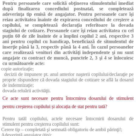
Pentru persoanele care solicită obţinerea stimulentului imediat
după finalizarea concediului postnatal, se completează
adeverinţa tip emisă de angajator. Pentru persoanele care îşi
reiau activitatea înainte de expirarea concediului de creştere a
copilului, se completează declaraţia referitoare la dovada
stagiului de cotizare. Persoanele care îşi reiau activitatea cu cel
puţin 60 de zile înainte de a împlini copilul 2 ani, respective 3
ani pentru copilul cu handicap, beneficiază de sitmulentul de
inserţie până la 3, respectiv până la 4 ani. În cazul persoanelor
care realizează venituri din activităţi independente şi nu sunt
angajate cu contract de muncă, punctele 2, 3 şi 4 se înlocuiesc
cu următoarele acte:
copie autorizaţie;
decizii de impunere pt. anul anterior naşterii copilului/declaraţie pe
proprie răspundere că dovada stagiului de cotizare se află la dosarul
de indemnizaţie;
dovada reluării activităţii.
Ce acte sunt necesare pentru întocmirea dosarului de stimulent
pentru creșterea copilului și alocația de stat pentru tată?
Pentru tatăl copilului, actele necesare întocmirii dosarului de
stimulent pentru creşterea copilului sunt:
Cerere tip – completată şi semnată obligatoriu de ambii părinţi!;
Adeverinţă angajator (tip);