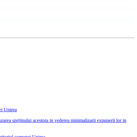
ei Unirea
urarea sprijinului acestora in vederea minimalizarii expunerii lor in
eritoriul comunei Unirea