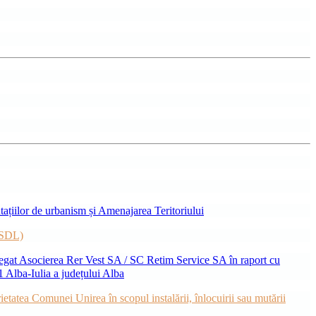
ațiilor de urbanism și Amenajarea Teritoriului
( SDL)
 delegat Asocierea Rer Vest SA / SC Retim Service SA în raport cu
 1 Alba-Iulia a județului Alba
ietatea Comunei Unirea în scopul instalării, înlocuirii sau mutării