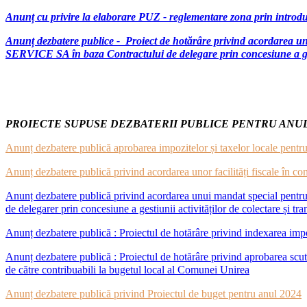
Anunț cu privire la elaborare PUZ - reglementare zona prin introduc
Anunț dezbatere publice - Proiect de hotărâre privind acordarea 
SERVICE SA în baza Contractului de delegare prin concesiune a gesti
PROIECTE SUPUSE DEZBATERII PUBLICE PENTRU ANUL
Anunț dezbatere publică aprobarea impozitelor și taxelor locale pentru
Anunț dezbatere publică privind acordarea unor facilități fiscale în 
Anunț dezbatere publică privind acordarea unui mandat special pentru 
de delegarer prin concesiune a gestiunii activităților de colectare și tr
Anunț dezbatere publică : Proiectul de hotărâre privind indexarea impoz
Anunț dezbatere publică : Proiectul de hotărâre privind aprobarea scutirii
de către contribuabili la bugetul local al Comunei Unirea
Anunț dezbatere publică privind Proiectul de buget pentru anul 2024