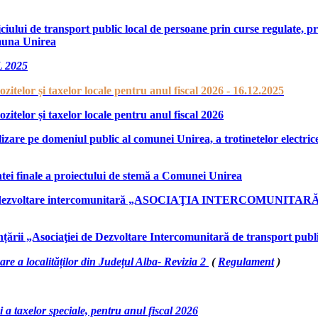
viciului de transport public local de persoane prin curse regulate
omuna Unirea
 2025
itelor și taxelor locale pentru anul fiscal 2026 - 16.12.2025
itelor și taxelor locale pentru anul fiscal 2026
lizare pe domeniul public al comunei Unirea, a trotinetelor electrice
ntei finale a proiectului de stemă a Comunei Unirea
asociației de dezvoltare intercomunitară „ASOCIAŢIA INTE
iințării „Asociaţiei de Dezvoltare Intercomunitară de transport p
re a localităților din Județul Alba- Revizia 2
(
Regulament
)
i a taxelor speciale, pentru anul fiscal 2026