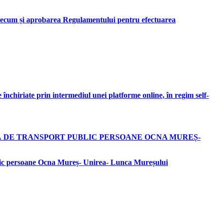
, precum și aprobarea Regulamentului pentru efectuarea
 închiriate prin intermediul unei platforme online, în regim self-
RCOMUNITARĂ DE TRANSPORT PUBLIC PERSOANE OCNA MUREȘ-
ublic persoane Ocna Mureș- Unirea- Lunca Mureșului