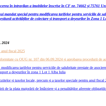
erea în intravilan a imobilelor înscrise în CF nr. 74662 și 75761 Un
unui mandat special pentru modificarea tarifelor pentru serviciil
unii activităților de colectare și transport a deșeurilor în Zona 1 L
 2024
 anul fiscal 2025
conformitate cu OUG nr. 107 din 06.09.2024 și aprobarea procedurii de a
modificarea tarifelor pentru serviciile de salubritate prestate de aso
ansport a deșeurilor în zona 1 Lot 1 Alba Iulia
itelor și taxelor locale, precum și a taxelor speciale pentru anul fiscal
 de la plata majorării de întârziere și a penalităților aferente obligațiilo