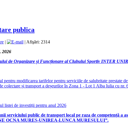
tare publica
|
| Afişări: 2314
 2026
ului de Organizare și Funcționare al Clubului Sportiv INTER UNIREA
ial pentru modificarea tarifelor pentru serviciile de salubritate 
de colectare și transport a deșeurilor în Zona 1 - Lot 1 Alba Iulia cu nr
ul listei de investiții pentru anul 2026
unii serviciului public de transport local pe raza de competență a
as
NE OCNA MUREȘ-UNIREA-LUNCA MUREȘULUI”.