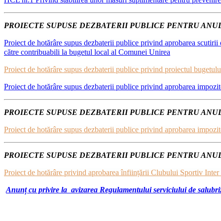
PROIECTE SUPUSE DEZBATERII PUBLICE PENTRU ANUL
Proiect de hotărâre supus dezbaterii publice privind aprobarea scutirii de
către contribuabili la bugetul local al Comunei Unirea
Proiect de hotărâre supus dezbaterii publice privind proiectul bugetului
Proiect de hotărâre supus dezbaterii publice privind aprobarea impozit
PROIECTE SUPUSE DEZBATERII PUBLICE PENTRU ANUL
Proiect de hotărâre supus dezbaterii publice privind aprobarea impozit
PROIECTE SUPUSE DEZBATERII PUBLICE PENTRU ANUL
Proiect de hotărâre privind aprobarea înființării Clubului Sportiv Inter
Anunț cu privire la avizarea Regulamentului serviciului de salubriz