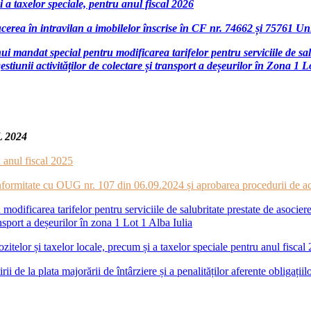
i a taxelor speciale, pentru anul fiscal 2026
erea în intravilan a imobilelor înscrise în CF nr. 74662 și 75761 Un
unui mandat special pentru modificarea tarifelor pentru serviciil
unii activităților de colectare și transport a deșeurilor în Zona 1 L
 2024
 anul fiscal 2025
conformitate cu OUG nr. 107 din 06.09.2024 și aprobarea procedurii de a
modificarea tarifelor pentru serviciile de salubritate prestate de aso
ansport a deșeurilor în zona 1 Lot 1 Alba Iulia
itelor și taxelor locale, precum și a taxelor speciale pentru anul fiscal
 de la plata majorării de întârziere și a penalităților aferente obligațiilo