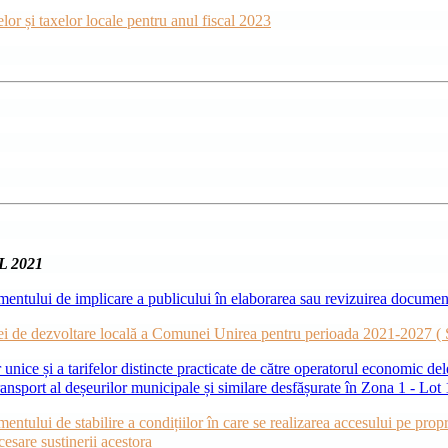
lor și taxelor locale pentru anul fiscal 2023
 2021
mentului de implicare a publicului în elaborarea sau revizuirea document
egiei de dezvoltare locală a Comunei Unirea pentru perioada 2021-2027 
r unice și a tarifelor distincte practicate de către operatorul economic
 transport al deșeurilor municipale și similare desfășurate în Zona 1 - Lot
tului de stabilire a condițiilor în care se realizarea accesului pe propr
cesare susținerii acestora