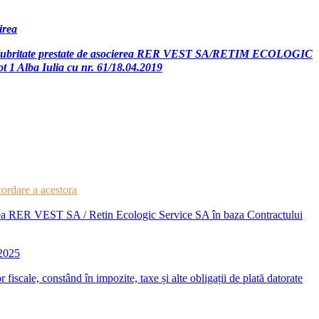
irea
e de salubritate prestate de asocierea RER VEST SA/RETIM ECOLOGIC
ot 1 Alba Iulia cu nr. 61/18.04.2019
cordare a acestora
cierea RER VEST SA / Retin Ecologic Service SA în baza Contractului
 2025
r fiscale, constând în impozite, taxe și alte obligații de plată datorate