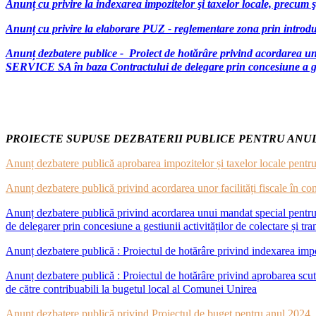
Anunț cu privire la indexarea impozitelor şi taxelor locale, precum ş
Anunț cu privire la elaborare PUZ - reglementare zona prin introduc
Anunț dezbatere publice - Proiect de hotărâre privind acordarea 
SERVICE SA în baza Contractului de delegare prin concesiune a gesti
PROIECTE SUPUSE DEZBATERII PUBLICE PENTRU ANUL
Anunț dezbatere publică aprobarea impozitelor și taxelor locale pentru
Anunț dezbatere publică privind acordarea unor facilități fiscale în 
Anunț dezbatere publică privind acordarea unui mandat special pentru 
de delegarer prin concesiune a gestiunii activităților de colectare și tr
Anunț dezbatere publică : Proiectul de hotărâre privind indexarea impoz
Anunț dezbatere publică : Proiectul de hotărâre privind aprobarea scutirii
de către contribuabili la bugetul local al Comunei Unirea
Anunț dezbatere publică privind Proiectul de buget pentru anul 2024