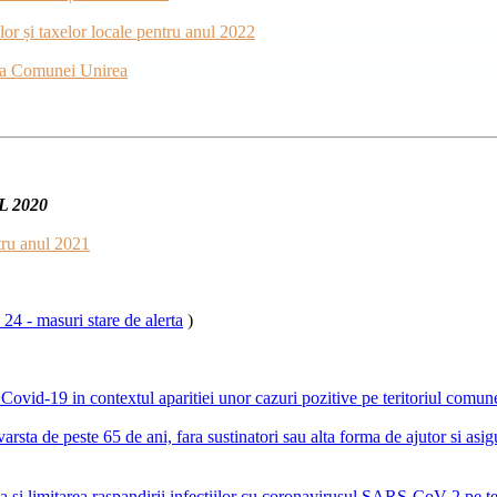
lor și taxelor locale pentru anul 2022
e a Comunei Unirea
 2020
ntru anul 2021
24 - masuri stare de alerta
)
Covid-19 in contextul aparitiei unor cazuri pozitive pe teritoriul comun
arsta de peste 65 de ani, fara sustinatori sau alta forma de ajutor si asig
a si limitarea raspandirii infectiilor cu coronavirusul SARS-CoV-2 pe t