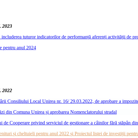
 2023
ncluderea tuturor indicatorilor de performanță aferenți activității de pr
le pentru anul 2024
 2022
rii Consiliului Local Unirea nr. 16/ 29.03.2022, de aprobare a impozitel
străzi din Comuna Unirea și aprobarea Nomenclatorului stradal
ui de Cooperare privind serviciul de gestionare a câinilor fără stăpân d
ituri și cheltuieli pentru anul 2022 și Proiectul listei de investiții pent