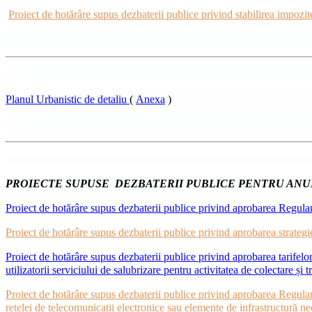
Proiect de hotărâre supus dezbaterii publice privind stabilirea impozite
Planul Urbanistic de detaliu
(
Anexa
)
PROIECTE SUPUSE DEZBATERII PUBLICE PENTRU ANUL
Proiect de hotărâre supus dezbaterii publice privind aprobarea Regula
Proiect de hotărâre supus dezbaterii publice privind aprobarea strat
Proiect de hotărâre supus dezbaterii publice privind aprobarea tarifelo
utilizatorii serviciului de salubrizare pentru activitatea de colectare și
Proiect de hotărâre supus dezbaterii publice privind aprobarea Regulamen
rețelei de telecomunicații electronice sau elemente de infrastructură ne