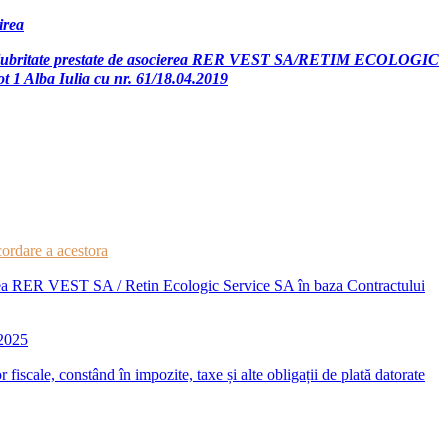
irea
e de salubritate prestate de asocierea RER VEST SA/RETIM ECOLOGIC
ot 1 Alba Iulia cu nr. 61/18.04.2019
cordare a acestora
cierea RER VEST SA / Retin Ecologic Service SA în baza Contractului
 2025
r fiscale, constând în impozite, taxe și alte obligații de plată datorate