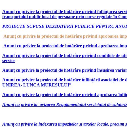
Anunț cu privire la proiectul de hotărâre
privind înfiinţarea ser
transportului public local de persoane prin curse regulate în C
PROIECTE SUPUSE DEZBATERII PUBLICE PENTRU ANUL
Anunț cu privire la proiectul de hotărâre privind aprobarea impoz
Anunț cu privire la proiectul de hotărâre privind aprobarea impoz
Anunț cu privire la proiectul de hotărâre privind condițiile de uti
service
Anunț cu privire la proiectul de hotărâre privind însușirea varia
Anunț cu privire la proiectul de hotărâre înființării 
UNIREA- LUNCA MUREȘULUI”
Anunț cu privire la p
roiectul de hotărâre privind aprobarea înf
Anunț cu privire la avizarea Regulamentului serviciului de salubriza
Anunț cu privire la indexarea impozitelor şi taxelor locale, precum ş