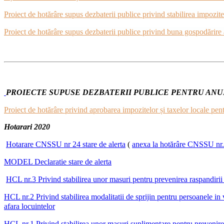
Proiect de hotărâre supus dezbaterii publice privind stabilirea impozite
Proiect de hotărâre supus dezbaterii publice privind buna gospodărir
PROIECTE SUPUSE DEZBATERII PUBLICE PENTRU ANUL
Proiect de hotărâre privind aprobarea impozitelor și taxelor locale pe
Hotarari 2020
Hotarare CNSSU nr 24 stare de alerta
(
anexa la hotărâre CNSSU nr. 
MODEL Declaratie stare de alerta
HCL nr.3 Privind stabilirea unor masuri pentru prevenirea raspandirii 
HCL nr.2 Privind stabilirea modalitatii de sprijin pentru persoanele in v
afara locuintelor
HCL nr.1 Privind stabilirea unor masuri suplimentare pentru prevenire