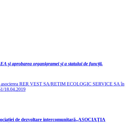
 și aprobarea organigramei și a statului de funcții.
prestate de asocierea RER VEST SA/RETIM ECOLOGIC SERVICE SA în
. 61/18.04.2019
ocia
ției de dezvoltare intercomunitară
„ASOCIAŢIA