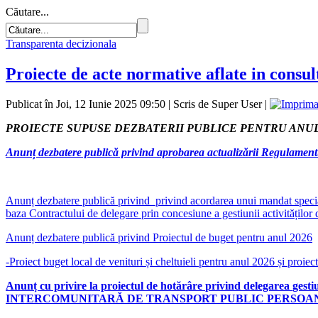
Căutare...
Transparenta decizionala
Proiecte de acte normative aflate in consul
Publicat în Joi, 12 Iunie 2025 09:50
|
Scris de Super User
|
PROIECTE SUPUSE DEZBATERII PUBLICE PENTRU ANUL
Anunț dezbatere publică privind aprobarea actualizării Regulament
Anunț dezbatere publică privind
privind acordarea unui mandat spec
baza Contractului de delegare prin concesiune a gestiunii activităților 
Anunț dezbatere publică privind Proiectul de buget pentru anul 2026
-Proiect buget local de venituri și cheltuieli pentru anul 2026 și proiect
Anunț cu privire la p
roiectul de hotărâre
privind delegarea
gesti
INTERCOMUNITARĂ DE TRANSPORT PUBLIC PERSOA