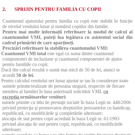
2. SPRIJIN PENTRU FAMILIA CU COPII
Cuantumul ajutorului pentru familia cu copii este stabilit în funcție
de nivelul venitului lunar și numărul copiilor din familie.
Pentru mai multe informații referitoare la modul de calcul al
cuantumului VMI, puteți lua legătura cu asistentul social din
cadrul primăriei de care aparțineți.
Precizări referitoare la stabilirea cuantumului VMI:
Cuantumul VMI total
este egal cu suma dintre cuantumul
componentei de incluziune și cuantumul componentei de ajutor
pentru familiile cu copii.
Dacă din calcul rezultă o sumă mai mică de 50 de lei, atunci se
acordă
50 de lei.
Pentru calculul venitului net lunar ajustat se iau în considerare toate
sumele primite/realizate de persoana singură, respectiv de fiecare
membru al familiei în luna anterioară solicitării VMI,
cu
excepţia
următoarelor venituri:
sumele primite cu titlu de prestaţii sociale în baza Legii nr. 448/2006
privind protecţia şi promovarea drepturilor persoanelor cu handicap,
republicată, cu modificările şi completările ulterioare;
alocaţia de stat pentru copii acordată în baza Legii nr. 61/1993
privind alocaţia de stat pentru copii, republicată, cu modificările
ulterioare;
sumele acordate ca burse sau alte forme de sprijin financiar destinate