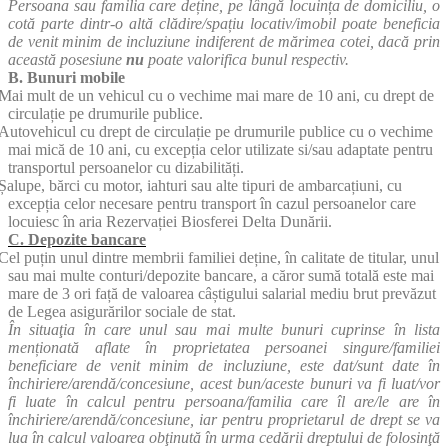
Persoana sau familia care deține, pe lângă locuința de domiciliu, o
cotă parte dintr-o altă clădire/spațiu locativ/imobil poate beneficia
de venit minim de incluziune indiferent de mărimea cotei, dacă prin
această posesiune
nu
poate valorifica bunul respectiv.
B. Bunuri mobile
Mai mult de un vehicul cu o vechime mai mare de 10 ani, cu drept de
circulație pe drumurile publice.
Autovehicul cu drept de circulație pe drumurile publice cu o vechime
mai mică de 10 ani, cu excepția celor utilizate si/sau adaptate pentru
transportul persoanelor cu dizabilități.
Șalupe, bărci cu motor, iahturi sau alte tipuri de ambarcațiuni, cu
excepția celor necesare pentru transport în cazul persoanelor care
locuiesc în aria Rezervației Biosferei Delta Dunării.
C. Depozite bancare
Cel puțin unul dintre membrii familiei deține, în calitate de titular, unul
sau mai multe conturi/depozite bancare, a căror sumă totală este mai
mare de 3 ori față de valoarea câștigului salarial mediu brut prevăzut
de Legea asigurărilor sociale de stat.
În situaţia în care unul sau mai multe bunuri cuprinse în lista
menționată aflate în proprietatea persoanei singure/familiei
beneficiare de venit minim de incluziune, este dat/sunt date în
închiriere/arendă/concesiune, acest bun/aceste bunuri va fi luat/vor
fi luate în calcul pentru persoana/familia care îl are/le are în
închiriere/arendă/concesiune, iar pentru proprietarul de drept se va
lua în calcul valoarea obţinută în urma cedării dreptului de folosinţă