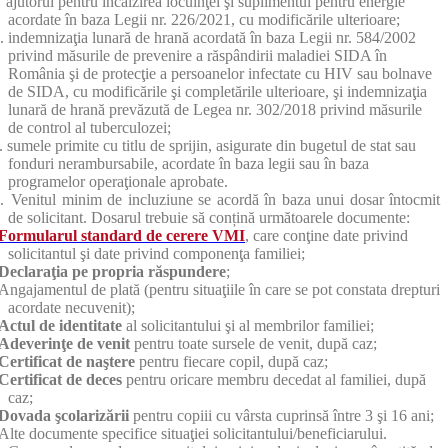
ajutorul pentru încălzirea locuinţei şi suplimentul pentru energie
acordate în baza Legii nr. 226/2021, cu modificările ulterioare;
.
indemnizaţia lunară de hrană acordată în baza Legii nr. 584/2002
privind măsurile de prevenire a răspândirii maladiei SIDA în
România şi de protecţie a persoanelor infectate cu HIV sau bolnave
de SIDA, cu modificările şi completările ulterioare, şi indemnizaţia
lunară de hrană prevăzută de Legea nr. 302/2018 privind măsurile
de control al tuberculozei;
.
sumele primite cu titlu de sprijin, asigurate din bugetul de stat sau
fonduri nerambursabile, acordate în baza legii sau în baza
programelor operaţionale aprobate.
.
Venitul minim de incluziune se acordă în baza unui dosar întocmit
de solicitant. Dosarul trebuie să conțină următoarele documente:
Formularul standard de cerere VMI
,
care conţine date privind
solicitantul şi date privind componenţa familiei;
Declaraţia pe propria răspundere
;
Angajamentul de plată (pentru situaţiile în care se pot constata drepturi
acordate necuvenit);
Actul de identitate
al solicitantului şi al membrilor familiei;
Adeverinţe de venit
pentru toate sursele de venit, după caz;
Certificat de naştere
pentru fiecare copil, după caz;
Certificat de deces
pentru oricare membru decedat al familiei, după
caz;
Dovada şcolarizării
pentru copiii cu vârsta cuprinsă între 3 şi 16 ani;
Alte documente specifice situaţiei solicitantului/beneficiarului.