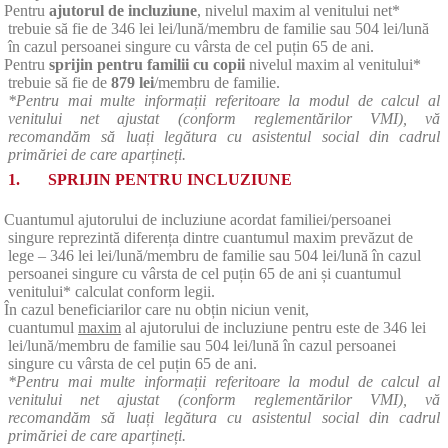
Pentru
ajutorul de incluziune
, nivelul maxim al venitului net*
trebuie să fie de 346 lei lei/lună/membru de familie sau 504 lei/lună
în cazul persoanei singure cu vârsta de cel puțin 65 de ani.
Pentru
sprijin pentru familii cu copii
nivelul maxim al venitului*
trebuie să fie de
879 lei
/membru de familie.
*Pentru mai multe informații referitoare la modul de calcul al
venitului net ajustat (conform reglementărilor VMI), vă
recomandăm să luați legătura cu asistentul social din cadrul
primăriei de care aparțineți.
1. SPRIJIN PENTRU INCLUZIUNE
Cuantumul ajutorului de incluziune acordat familiei/persoanei
singure reprezintă diferența dintre cuantumul maxim prevăzut de
lege – 346 lei lei/lună/membru de familie sau 504 lei/lună în cazul
persoanei singure cu vârsta de cel puțin 65 de ani și cuantumul
venitului* calculat conform legii.
În cazul beneficiarilor care nu obțin niciun venit,
cuantumul
maxim
al ajutorului de incluziune pentru este de 346 lei
lei/lună/membru de familie sau 504 lei/lună în cazul persoanei
singure cu vârsta de cel puțin 65 de ani.
*Pentru mai multe informații referitoare la modul de calcul al
venitului net ajustat (conform reglementărilor VMI), vă
recomandăm să luați legătura cu asistentul social din cadrul
primăriei de care aparțineți.