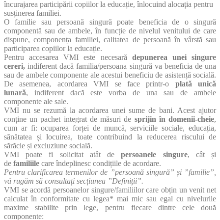
încurajarea participării copiilor la educație, înlocuind alocația pentru
susținerea familiei.
O familie sau persoană singură poate beneficia de o singură
componentă sau de ambele, în funcție de nivelul venitului de care
dispune, componența familiei, calitatea de persoană în vârstă sau
participarea copiilor la educație.
Pentru accesarea VMI este necesară
depunerea unei singure
cereri,
indiferent dacă familia/persoana singură va beneficia de una
sau de ambele componente ale acestui beneficiu de asistență socială.
De asemenea, acordarea VMI se face printr-o
plată unică
lunară
,
indiferent dacă este vorba de una sau de ambele
componente ale sale.
VMI nu se rezumă la acordarea unei sume de bani. Acest ajutor
conține un pachet integrat de măsuri de
sprijin în domenii-cheie
,
cum ar fi: ocuparea forței de muncă, serviciile sociale, educația,
sănătatea și locuirea, toate contribuind la reducerea riscului de
sărăcie și excluziune socială.
VMI poate fi solicitat atât de
persoanele singure
, cât și
de
familiile
care îndeplinesc condițiile de acordare.
Pentru clarificarea termenilor de ”persoană singură” și ”familie”,
vă rugăm să consultați secțiunea ”Definiții”.
VMI se acordă persoanelor singure/familiilor care obțin un venit net
calculat în conformitate cu legea* mai mic sau egal cu nivelurile
maxime stabilite prin lege, pentru fiecare dintre cele două
componente: