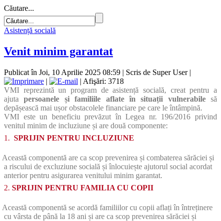
Căutare...
Asistență socială
Venit minim garantat
Publicat în Joi, 10 Aprilie 2025 08:59
|
Scris de Super User
|
|
| Afişări: 3718
VMI reprezintă un program de asistență socială, creat pentru a
ajuta
persoanele și familiile aflate în situații vulnerabile
să
depășească mai ușor obstacolele financiare pe care le întâmpină.
VMI este un beneficiu prevăzut în Legea nr. 196/2016 privind
venitul minim de incluziune și are două componente:
1.
SPRIJIN PENTRU INCLUZIUNE
Această componentă are ca scop prevenirea și combaterea sărăciei și
a riscului de excluziune socială și înlocuiește ajutorul social acordat
anterior pentru asigurarea venitului minim garantat.
2.
SPRIJIN PENTRU FAMILIA CU COPII
Această componentă se acordă familiilor cu copii aflați în întreținere
cu vârsta de până la 18 ani și are ca scop prevenirea sărăciei și