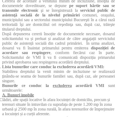
Cererea de acordare a venitului minim de incluziune, însoţită de
documentele doveditoare, se depune
pe suport hârtie sau se
transmite electronic
şi se înregistrează la
serviciul public de
asistenţă socială de la nivelul primăriei
comunei, oraşului,
municipiului sau a sectorului municipiului Bucureşti în a cărui rază
teritorială îşi are domiciliul ori reşedinţa sau, după caz, trăieşte
titularul dreptului.
După depunerea cererii însoțite de documentele necesare,
dosarul
solicitantului va și preluat și analizat de către angajații serviciului
public de asistență socială din cadrul primăriei. În urma analizei,
dosarul va fi înaintat primarului pentru emiterea
dispoziției de
acordare
sau respingere
, conform fiecărui caz în parte.
Solicitantului de VMI îi va fi comunicată dispoziția primarului
privind aprobarea sau respingerea acordării dreptului.
.
Lista bunurilor care conduc la excluderea acordării VMI:
Stabilirea dreptului la venit minim de incluziune se realizează
ţinându-se seama de bunurile familiei sau, după caz, ale persoanei
singure.
Bunurile ce conduc la
excluderea
acordării VMI
sunt
următoarele:
A. Bunuri imobile
Clădiri, alte spații locative în afara locuinței de domiciliu, precum și
terenuri situate în intravilan cu suprafața de peste 1.200 mp în zona
urbană şi 2500 mp în zona rurală, în afara terenurilor de împrejmuire
a locuinței și a curții aferente.