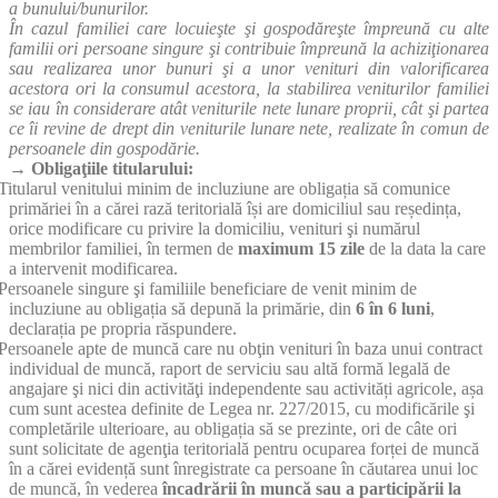
a bunului/bunurilor.
În cazul familiei care locuieşte şi gospodăreşte împreună cu alte
familii ori persoane singure şi contribuie împreună la achiziţionarea
sau realizarea unor bunuri şi a unor venituri din valorificarea
acestora ori la consumul acestora, la stabilirea veniturilor familiei
se iau în considerare atât veniturile nete lunare proprii, cât şi partea
ce îi revine de drept din veniturile lunare nete, realizate în comun de
persoanele din gospodărie.
→ Obligaţiile titularului:
Titularul venitului minim de incluziune are obligația să comunice
primăriei în a cărei rază teritorială își are domiciliul sau reședința,
orice modificare cu privire la domiciliu, venituri şi numărul
membrilor familiei, în termen de
maximum 15 zile
de la data la care
a intervenit modificarea.
Persoanele singure şi familiile beneficiare de venit minim de
incluziune au obligația să depună la primărie, din
6 în 6 luni
,
declarația pe propria răspundere.
Persoanele apte de muncă care nu obţin venituri în baza unui contract
individual de muncă, raport de serviciu sau altă formă legală de
angajare şi nici din activităţi independente sau activități agricole, așa
cum sunt acestea definite de Legea nr. 227/2015, cu modificările şi
completările ulterioare, au obligația să se prezinte, ori de câte ori
sunt solicitate de agenţia teritorială pentru ocuparea forței de muncă
în a cărei evidență sunt înregistrate ca persoane în căutarea unui loc
de muncă, în vederea
încadrării în muncă sau a participării la