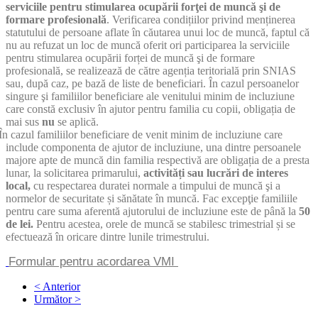
serviciile pentru stimularea ocupării forţei de muncă şi de
formare profesională
. Verificarea condițiilor privind menținerea
statutului de persoane aflate în căutarea unui loc de muncă, faptul că
nu au refuzat un loc de muncă oferit ori participarea la serviciile
pentru stimularea ocupării forței de muncă şi de formare
profesională, se realizează de către agenția teritorială prin SNIAS
sau, după caz, pe bază de liste de beneficiari. În cazul persoanelor
singure şi familiilor beneficiare ale venitului minim de incluziune
care constă exclusiv în ajutor pentru familia cu copii, obligația de
mai sus
nu
se aplică.
În cazul familiilor beneficiare de venit minim de incluziune care
include componenta de ajutor de incluziune, una dintre persoanele
majore apte de muncă din familia respectivă are obligația de a presta
lunar, la solicitarea primarului,
activități sau lucrări de interes
local,
cu respectarea duratei normale a timpului de muncă şi a
normelor de securitate și sănătate în muncă. Fac excepţie familiile
pentru care suma aferentă ajutorului de incluziune este de până la
50
de lei.
Pentru acestea, orele de muncă se stabilesc trimestrial și se
efectuează în oricare dintre lunile trimestrului.
Formular pentru acordarea VMI
< Anterior
Următor >