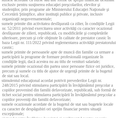
exclusiv pentru susţinerea educaţiei preşcolarilor, elevilor şi
studenţilor, prin programe ale Ministerului Educaţiei Naţionale şi
Cercetării Ştiinţifice, altor instituţii publice şi private, inclusiv
organizaţii neguvernamentale;
sumele primite din activitatea desfăşurată ca zilier, în condiţiile Legii
nr. 52/2011 privind exercitarea unor activităţi cu caracter ocazional
desfăşurate de zilieri, republicată, cu modificările şi completările
ulterioare, precum şi cele obţinute în calitate de prestator casnic în
baza Legii nr. 111/2022 privind reglementarea activităţii prestatorului
casnic;
sumele primite de persoanele apte de muncă din familie ca urmare a
participării la programe de formare profesională organizate în
condiţiile legii, dacă acestea nu au titlu de venituri salariale;
sumele primite ocazional din partea unor persoane fizice ori juridice,
precum şi sumele cu titlu de ajutor de urgenţă primite de la bugetul
de stat sau local.
stimulentul educaţional acordat potrivit prevederilor Legii nr.
248/2015 privind stimularea participării în învăţământul preşcolar a
copiilor provenind din familii defavorizate, republicată, sub formă de
tichet social pentru stimularea participării în învăţământul preşcolar a
copiilor proveniţi din familii defavorizate;
sumele ocazionale acordate de la bugetul de stat sau bugetele locale
cu caracter de despăgubiri ori sprijin financiar pentru situaţii
excepţionale;