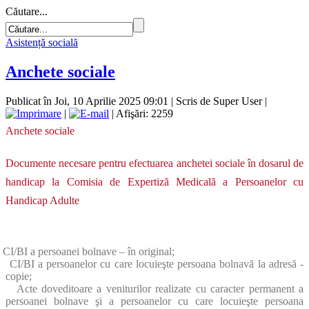
Căutare...
Asistență socială
Anchete sociale
Publicat în Joi, 10 Aprilie 2025 09:01
|
Scris de Super User
|
|
| Afişări: 2259
Anchete sociale
Documente necesare pentru efectuarea anchetei sociale în dosarul de
handicap la Comisia de Expertiză Medicală a Persoanelor cu
Handicap Adulte
CI/BI a persoanei bolnave – în original;
CI/BI a persoanelor cu care locuieşte persoana bolnavă la adresă -
copie;
Acte doveditoare a veniturilor realizate cu caracter permanent a
persoanei bolnave şi a persoanelor cu care locuieşte persoana