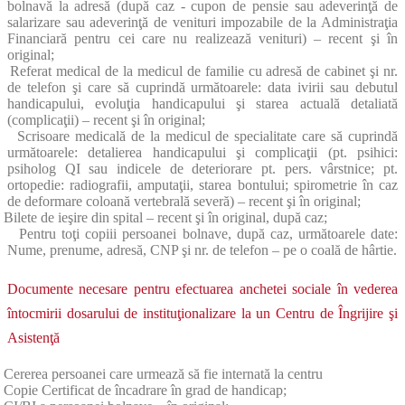
bolnavă la adresă (după caz - cupon de pensie sau adeverinţă de
salarizare sau adeverinţă de venituri impozabile de la Administraţia
Financiară pentru cei care nu realizează venituri) – recent şi în
original;
Referat medical de la medicul de familie cu adresă de cabinet şi nr.
de telefon şi care să cuprindă următoarele: data ivirii sau debutul
handicapului, evoluţia handicapului şi starea actuală detaliată
(complicaţii) – recent şi în original;
Scrisoare medicală de la medicul de specialitate care să cuprindă
următoarele: detalierea handicapului şi complicaţii (pt. psihici:
psiholog QI sau indicele de deteriorare pt. pers. vârstnice; pt.
ortopedie: radiografii, amputaţii, starea bontului; spirometrie în caz
de deformare coloană vertebrală severă) – recent şi în original;
Bilete de ieşire din spital – recent şi în original, după caz;
Pentru toţi copiii persoanei bolnave, după caz, următoarele date:
Nume, prenume, adresă, CNP şi nr. de telefon – pe o coală de hârtie.
Documente necesare pentru efectuarea anchetei sociale în vederea
întocmirii dosarului de instituţionalizare la un Centru de Îngrijire şi
Asistenţă
Cererea persoanei care urmează să fie internată la centru
Copie Certificat de încadrare în grad de handicap;