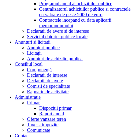
Programul anual al achizitiilor publice
Centralizatorul achizitiilor publice si contractele
cu valoare de peste 5000 de euro
Contractele incepand cu data aplicarii
memorandumului
Declaratii de avere si de interese
Serviciul datoriei publice locale
Anunturi si licitatii
Anunțuri publice
Licitații
Anunturi de achizitie publica
Consiliul local
Componență
Declaratii de interese
Declaratii de avere
Comisii de specialitate
Rapoarte de activitate
Administratie
Primar
Dispozitii primar
Raport anual
Oferte vanzare teren
Taxe si impozite
Comunicate
Contact