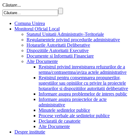
Căutare...
Comuna Unirea
Monitorul Oficial Local
Statutul Unitatii Administrativ-Teritoriale
Regulamentele privind procedurile administrative
Hotararile Autoritatii Deliberative
Dispozitiile Autoritatii Executive
Documente si Informatii Financiare
Alte Documente
Registrul privind inregistrarea refuzurilor de a
semna/contrasemna/aviza actele administrative
Registrul pentru consemnarea propunerilor,
sugestiilor sau opiniilor cu privire la proiectele
hotararilor si dispozitiilor autoritatii deliberative
Informare asupra problemelor de interes public
Informare asupra proiectelor de acte
administrative
Minutele sedintelor publice
Procese verbale ale sedintelor publice
Declaratii de casatorie
Alte Documente
Despre institutie