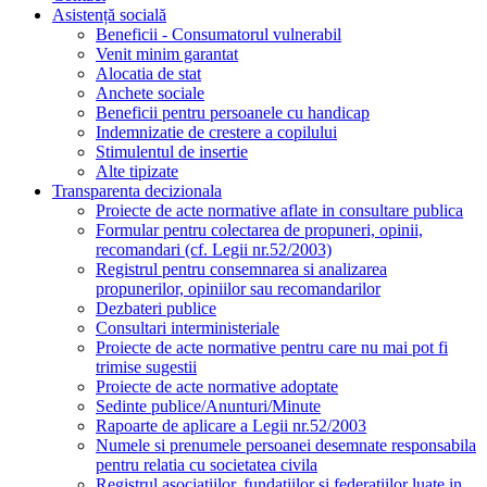
Asistență socială
Beneficii - Consumatorul vulnerabil
Venit minim garantat
Alocatia de stat
Anchete sociale
Beneficii pentru persoanele cu handicap
Indemnizatie de crestere a copilului
Stimulentul de insertie
Alte tipizate
Transparenta decizionala
Proiecte de acte normative aflate in consultare publica
Formular pentru colectarea de propuneri, opinii,
recomandari (cf. Legii nr.52/2003)
Registrul pentru consemnarea si analizarea
propunerilor, opiniilor sau recomandarilor
Dezbateri publice
Consultari interministeriale
Proiecte de acte normative pentru care nu mai pot fi
trimise sugestii
Proiecte de acte normative adoptate
Sedinte publice/Anunturi/Minute
Rapoarte de aplicare a Legii nr.52/2003
Numele si prenumele persoanei desemnate responsabila
pentru relatia cu societatea civila
Registrul asociatiilor, fundatiilor si federatiilor luate in