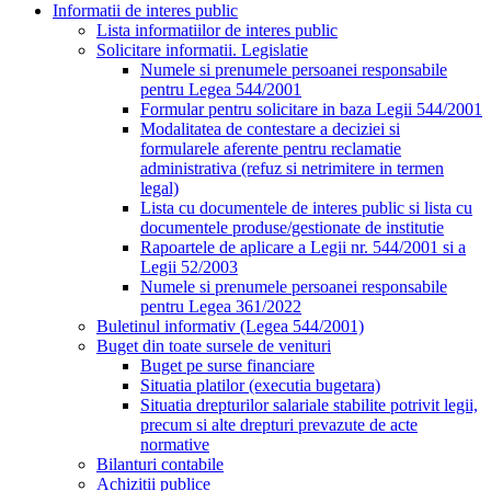
Informatii de interes public
Lista informatiilor de interes public
Solicitare informatii. Legislatie
Numele si prenumele persoanei responsabile
pentru Legea 544/2001
Formular pentru solicitare in baza Legii 544/2001
Modalitatea de contestare a deciziei si
formularele aferente pentru reclamatie
administrativa (refuz si netrimitere in termen
legal)
Lista cu documentele de interes public si lista cu
documentele produse/gestionate de institutie
Rapoartele de aplicare a Legii nr. 544/2001 si a
Legii 52/2003
Numele si prenumele persoanei responsabile
pentru Legea 361/2022
Buletinul informativ (Legea 544/2001)
Buget din toate sursele de venituri
Buget pe surse financiare
Situatia platilor (executia bugetara)
Situatia drepturilor salariale stabilite potrivit legii,
precum si alte drepturi prevazute de acte
normative
Bilanturi contabile
Achizitii publice