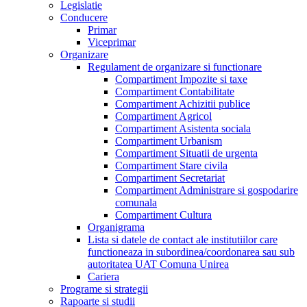
Legislatie
Conducere
Primar
Viceprimar
Organizare
Regulament de organizare si functionare
Compartiment Impozite si taxe
Compartiment Contabilitate
Compartiment Achizitii publice
Compartiment Agricol
Compartiment Asistenta sociala
Compartiment Urbanism
Compartiment Situatii de urgenta
Compartiment Stare civila
Compartiment Secretariat
Compartiment Administrare si gospodarire
comunala
Compartiment Cultura
Organigrama
Lista si datele de contact ale institutiilor care
functioneaza in subordinea/coordonarea sau sub
autoritatea UAT Comuna Unirea
Cariera
Programe si strategii
Rapoarte si studii